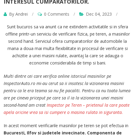
INTERESUL CUMPARATORILOR.
By Andrei
/
0 Comments
/
Dec 04, 2023
/
Sunt bucuros sa va anunt ca ne extindem activitatile si in sfera
offline printr-un serviciu de verificare fizica, pe teren, a masinilor
second hand. Serviciul ofera cumparatorilor de automobile la
mana a doua mai multa flexibilitate in procesul de verificare si
achizitie a unei masini rulate, avantaj la care se adauga o
economie considerabila de timp si bani.
Multi dintre cei care verifica online istoricul masinilor pe
InspectorAuto.ro mi-au cerut sa ii insotesc la vizionarea masinii
pentru ca le era teama sa nu fie pacaliti. Pentru ca nu toata lumea
are pe cineva priceput pe care sa il ia la vizionarea unei masini
second-hand am creat
Inspector pe Teren – prietenul la care poate
apela oricine vrea sa isi cumpere o masina rulata in siguranta.
In acest moment verificarile masinilor pe teren se pot efectua in
Bucuresti
,
Ilfov
si
judetele invecinate.
Componenta de