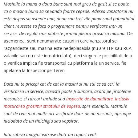
Masinile la mana a doua bune sunt mai greu de gasit si se poate
ca o masina buna sa se vanda foarte repede. Adesea vanzatorul nu
este dispus sa astepte una, doua sau trei zile pana cand potentialul
client reuseste sa faca o programare pentru verificare intr-un
service. De regula cine plateste primul pleaca acasa cu masina.
De
asemenea, sunt nenumarate cazuri in care vanzatorul se
razgandeste sau masina este nedeplasabila (nu are ITP sau RCA
valabile sau nu este inmatriculata), deci singurele posibilitati de a
o verifica implica fie transportul cu platforma la un service, fie
apelarea la Inspector pe Teren.
Daca nu te pricepi cat de cat la masini si nu stii ce sa ceri la
verificarea in service, aceasta poate fi sumara, axata pe probleme
mecanice, si rareori include si o
inspectie de daunalitate, inclusiv
masurarea grosimii stratului de vopsea
, spre exemplu. Masinile
sunt de cele mai multe ori verificate doar de un mecanic, aproape
niciodata de un tinichigiu sau vopsitor.
Iata cateva imagini extrase dintr-un raport real: