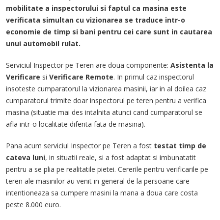
mobilitate a inspectorului si faptul ca masina este
verificata simultan cu vizionarea se traduce intr-o
economie de timp si bani pentru cei care sunt in cautarea
unui automobil rulat.
Serviciul Inspector pe Teren are doua componente:
Asistenta la
Verificare
si
Verificare Remote
. In primul caz inspectorul
insoteste cumparatorul la vizionarea masinii, iar in al doilea caz
cumparatorul trimite doar inspectorul pe teren pentru a verifica
masina (situatie mai des intalnita atunci cand cumparatorul se
afla intr-o localitate diferita fata de masina).
Pana acum serviciul Inspector pe Teren a fost
testat timp de
cateva luni
, in situatii reale, si a fost adaptat si imbunatatit
pentru a se plia pe realitatile pietei. Cererile pentru verificarile pe
teren ale masinilor au venit in general de la persoane care
intentioneaza sa cumpere masini la mana a doua care costa
peste 8.000 euro.