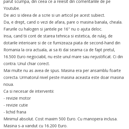
parut scumpa, din ceea ce a reiesit din comentariile de pe
Youtube.
De aici si ideea de a scrie si un articol pe acest subiect.
Da, e drept, cand o vezi de afara, pare o masina banala, cheala.
Farurile cu halogen si jantele pe 16" nu o ajuta deloc.
Insa, cand tii cont de starea tehnica si estetica, de rulaj, de
dotarile interioare si de ce furnizeaza piata de second-hand din
Romania la ora actuala, ai sa iti dai seama ca de fapt pretul,
16.500 Euro negociabil, nu este unul mare sau nejustificat. Ci din
contra. Unul chiar corect.
Mai multe nu as avea de spus. Masina era per ansamblu foarte
corecta. Urmatorul nivel peste masina aceasta este doar masina
noua.
Ca si necesar de interventii:
- revizie motor
- revizie cutie
- lichid frana
Minimul absolut. Cost maxim 500 Euro. Cu manopera inclusa.
Masina s-a vandut cu 16.200 Euro.