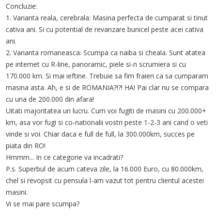
Concluzie:
1. Varianta reala, cerebrala: Masina perfecta de cumparat si tinut
cativa ani. Si cu potential de revanzare bunicel peste acei cativa
ani.
2. Varianta romaneasca: Scumpa ca naiba si cheala. Sunt atatea
pe internet cu R-line, panoramic, piele si-n scrumiera si cu
170.000 km. Si mai ieftine. Trebuie sa fim fraieri ca sa cumparam
masina asta. Ah, e si de ROMANIA?!?! HA! Pai clar nu se compara
cu una de 200.000 din afara!
Uitati majoritatea un lucru. Cum voi fugiti de masini cu 200.000+
km, asa vor fugi si co-nationalii vostri peste 1-2-3 ani cand o veti
vinde si voi. Chiar daca e full de full, la 300.000km, succes pe
piata din RO!
Hmmm... In ce categorie va incadrati?
P.s. Superbul de acum cateva zile, la 16.000 Euro, cu 80.000km,
chel si revopsit cu pensula l-am vazut tot pentru clientul acestei
masini.
Vi se mai pare scumpa?
__________________________________________________________________