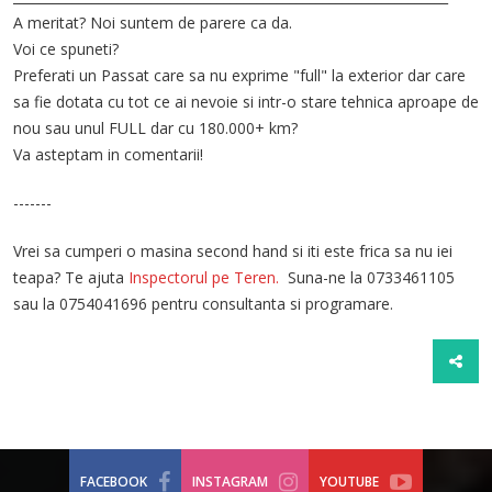
A meritat? Noi suntem de parere ca da.
Voi ce spuneti?
Preferati un Passat care sa nu exprime "full" la exterior dar care
sa fie dotata cu tot ce ai nevoie si intr-o stare tehnica aproape de
nou sau unul FULL dar cu 180.000+ km?
Va asteptam in comentarii!
-------
Vrei sa cumperi o masina second hand si iti este frica sa nu iei
teapa? Te ajuta
Inspectorul pe Teren.
Suna-ne la 0733461105
sau la 0754041696 pentru consultanta si programare.
FACEBOOK
INSTAGRAM
YOUTUBE