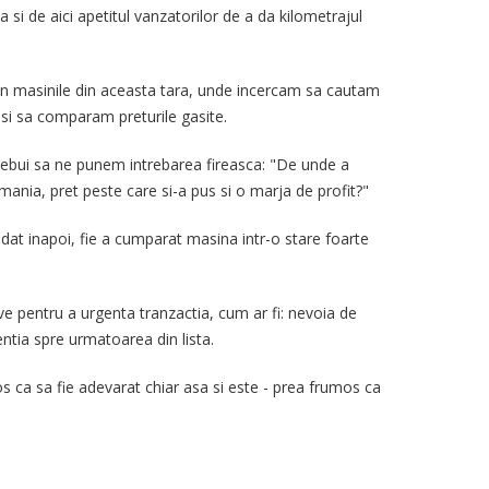
si de aici apetitul vanzatorilor de a da kilometrajul
in masinile din aceasta tara, unde incercam sa cautam
 si sa comparam preturile gasite.
trebui sa ne punem intrebarea fireasca: "De unde a
ania, pret peste care si-a pus si o marja de profit?"
 dat inapoi, fie a cumparat masina intr-o stare foarte
ive pentru a urgenta tranzactia, cum ar fi: nevoia de
ntia spre urmatoarea din lista.
 ca sa fie adevarat chiar asa si este - prea frumos ca