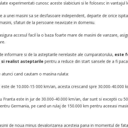
late experimentati cunosc aceste slabiciuni si le folosesc in vantajul 
a unei masini sa se desfasoare independent, departe de orice ispita cu
e masini, sfaturi de la persoane neavizate in domeniu.
l asigura accesul facil la o baza foarte mare de masini de vanzare, asig
re.
e informare si de la asteptarile nerelasite ale cumparatorului,
este f
i realist asteptarile
pentru a reduce din start sansele de a fi pacali
e atunci cand cautam o masina rulata:
nia este de 10.000-15 000 km/an, acesta crescand spre 30.000-40.000 k
 Franta este in jur de 30.000-40.000 km/an, dar sunt si exceptii cu 50
ntru Germania, pe cand un rulaj de 150.000 km pentru aceeasi masina 
sinii de noua minus devalorizarea acesteia pana in momentul de fata. 