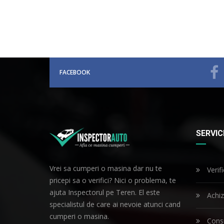
FACEBOOK
SERVICI
Vrei sa cumperi o masina dar nu te
Verif
pricepi sa o verifici? Nici o problema, te
ajuta Inspectorul pe Teren. El este
Achiz
specialistul de care ai nevoie atunci cand
cumperi o masina.
Consu