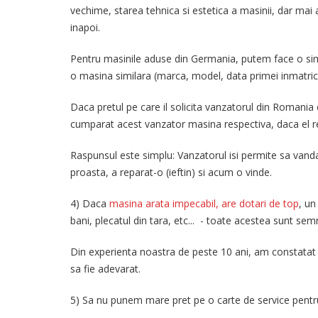
vechime, starea tehnica si estetica a masinii, dar mai 
inapoi.
Pentru masinile aduse din Germania, putem face o simp
o masina similara (marca, model, data primei inmatric
Daca pretul pe care il solicita vanzatorul din Romania
cumparat acest vanzator masina respectiva, daca el reu
Raspunsul este simplu: Vanzatorul isi permite sa vanda 
proasta, a reparat-o (ieftin) si acum o vinde.
4) Daca
masina arata impecabil, are dotari de top
, un
bani, plecatul din tara, etc... - toate acestea sunt s
Din experienta noastra de peste 10 ani, am constatat 
sa fie adevarat.
5) Sa nu punem mare pret pe o carte de service pentru 