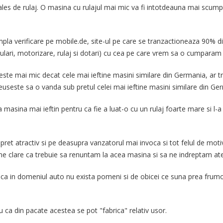
ales de rulaj. O masina cu rulajul mai mic va fi intotdeauna mai scumpa 
la verificare pe mobile.de, site-ul pe care se tranzactioneaza 90% d
ulari, motorizare, rulaj si dotari) cu cea pe care vrem sa o cumparam
 este mai mic decat cele mai ieftine masini similare din Germania, ar 
seste sa o vanda sub pretul celei mai ieftine masini similare din Germ
masina mai ieftin pentru ca fie a luat-o cu un rulaj foarte mare si l-a
 pret atractiv si pe deasupra vanzatorul mai invoca si tot felul de mot
emne clare ca trebuie sa renuntam la acea masina si sa ne indreptam ate
ca in domeniul auto nu exista pomeni si de obicei ce suna prea frumos
ca din pacate acestea se pot "fabrica" relativ usor.