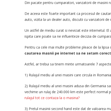
Din pacate pentru cumparatori, vanzatorii de masini ru
De aceea este foarte important ca procesul de cautare 
auto, vizita la un dealer auto, discutii cu vanzatorii d
Un astfel de mediu curat si neviciat este internetul. E
ispita care poate sa ne influenteze decizia de cumpara
Pentru ca cele mai multe probleme pleace de la lipsa d
cautarea masnii pe internet sa ne setam corect s
Astfel, ar trebui sa tinem minte urmatoarele 7 aspect
1) Rulajul mediu al unei masini care circula in Roma
2) Rulajul mediu al unei masini adusa din Germania sau
vechime un rulaj de 240.000 km este perfect normal pe
rulajul tot ce contaza la o masina?
3) Pretul masinii second hand este dat de valoarea ma