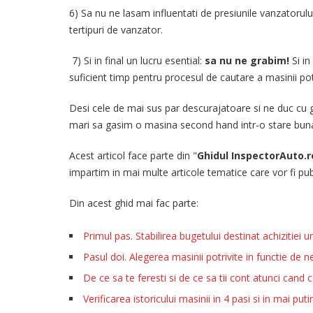
6) Sa nu ne lasam influentati de presiunile vanzatorulu
tertipuri de vanzator.
7) Si in final un lucru esential:
sa nu ne grabim!
Si in
suficient timp pentru procesul de cautare a masinii pot
Desi cele de mai sus par descurajatoare si ne duc cu
mari sa gasim o masina second hand intr-o stare buna 
Acest articol face parte din "
Ghidul InspectorAuto.r
impartim in mai multe articole tematice care vor fi p
Din acest ghid mai fac parte:
Primul pas. Stabilirea bugetului destinat achizitiei
Pasul doi. Alegerea masinii potrivite in functie de ne
De ce sa te feresti si de ce sa tii cont atunci cand
Verificarea istoricului masinii in 4 pasi si in mai put