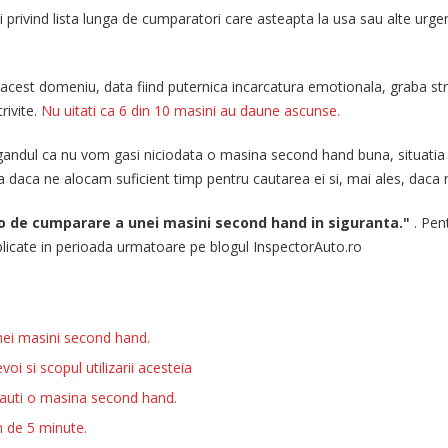
i privind lista lunga de cumparatori care asteapta la usa sau alte urge
 acest domeniu, data fiind puternica incarcatura emotionala, graba s
rivite.
Nu uitati ca 6 din 10 masini au daune ascunse.
 gandul ca nu vom gasi niciodata o masina second hand buna, situatia
daca ne alocam suficient timp pentru cautarea ei si, mai ales, daca 
o de cumparare a unei masini second hand in siguranta."
. Pen
ublicate in perioada urmatoare pe blogul InspectorAuto.ro
 unei masini second hand.
voi si scopul utilizarii acesteia
 cauti o masina second hand.
in de 5 minute.