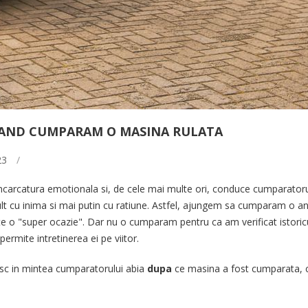
CAND CUMPARAM O MASINA RULATA
23
/
ncarcatura emotionala si, de cele mai multe ori, conduce cumparatorul 
ult cu inima si mai putin cu ratiune. Astfel, ajungem sa cumparam o a
 o "super ocazie". Dar nu o cumparam pentru ca am verificat istoricul 
permite intretinerea ei pe viitor.
iesc in mintea cumparatorului abia
dupa
ce masina a fost cumparata, cu