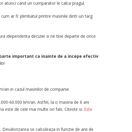
lor atunci cand un cumparator le calca pragul.
m ar fi: plimbatul printre masinile dintr-un targ
ura idependenta deciziei si ne tine departe de orice
oarte important ca inainte de a incepe efectiv
ti!
m/an in cazul masinilor de companie.
.000-60.000 km/an. Astfel, la o masina de 6 ani
este de cele mai multe ori fals. Citeste si:
Este
Devalorizarea se calculeaza in functie de anii de